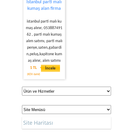
İstanbul parti malı
kumaş alan firma
istanbul parti malı ku
maş alınır, 053887491
62 , parti malı kumaş
alım satımı, parti malı
penye,saten,gabardi
n,peluş,kapitone kum
aş alınır, alım satımı
1 TL
İncele
(KDV dahil)
Site Haritası