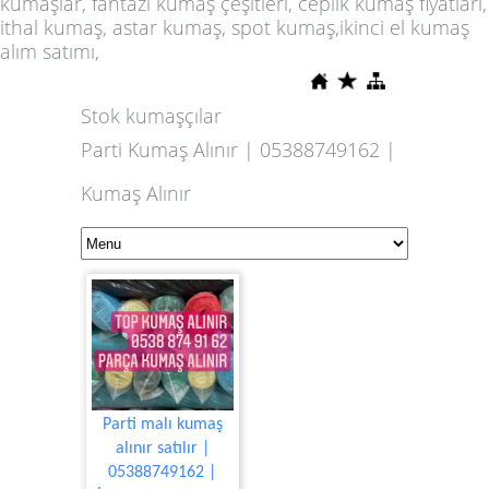
kumaşlar, fantazi kumaş çeşitleri, ceplik kumaş fiyatları,
ithal kumaş, astar kumaş, spot kumaş,ikinci el kumaş
alım satımı,
Stok kumaşçılar
Parti Kumaş Alınır | 05388749162 |
Kumaş Alınır
Parti malı kumaş
alınır satılır |
05388749162 |