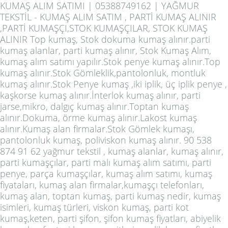
KUMAŞ ALIM SATIMI | 05388749162 | YAĞMUR
TEKSTİL - KUMAŞ ALIM SATIM , PARTİ KUMAŞ ALINIR
,PARTİ KUMAŞÇI,STOK KUMAŞÇILAR, STOK KUMAŞ
ALINIR Top kumaş, Stok dokuma kumaş alınır.parti
kumaş alanlar, parti kumaş alınır, Stok Kumaş Alım,
kumaş alım satımı yapılır.Stok penye kumaş alınır.Top
kumaş alınır.Stok Gömleklik,pantolonluk, montluk
kumaş alınır.Stok Penye kumaş ,iki iplik, üç iplik penye ,
kaşkorse kumaş alınır.İnterlok kumaş alınır, parti
jarse,mikro, dalgıç kumaş alınır.Toptan kumaş
alınır.Dokuma, örme kumaş alınır.Lakost kumaş
alınır.Kumaş alan firmalar.Stok Gömlek kumaşı,
pantolonluk kumaş, poliviskon kumaş alınır. 90 538
874 91 62 yağmur tekstil , kumaş alanlar, kumaş alınır,
parti kumaşçılar, parti malı kumaş alım satımı, parti
penye, parça kumaşçılar, kumaş alım satımı, kumaş
fiyataları, kumaş alan firmalar,kumaşçı telefonları,
kumaş alan, toptan kumaş, parti kumaş nedir, kumaş
isimleri, kumaş türleri, viskon kumaş, parti kot
kumaş,keten, parti şifon, şifon kumaş fiyatları, abiyelik