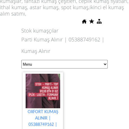
kumaşlar, fantazi kumaş çeşitleri, ceplik kumaş fiyatları,
ithal kumaş, astar kumaş, spot kumaş,ikinci el kumaş
alım satımı,
Stok kumaşçılar
Parti Kumaş Alınır | 05388749162 |
Kumaş Alınır
OXFORT KUMAŞ
ALINIR |
05388749162 |