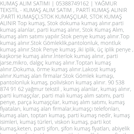
KUMAŞ ALIM SATIMI | 05388749162 | YAĞMUR
TEKSTİL - KUMAŞ ALIM SATIM , PARTİ KUMAŞ ALINIR
,PARTİ KUMAŞÇI,STOK KUMAŞÇILAR, STOK KUMAŞ
ALINIR Top kumaş, Stok dokuma kumaş alınır.parti
kumaş alanlar, parti kumaş alınır, Stok Kumaş Alım,
kumaş alım satımı yapılır.Stok penye kumaş alınır.Top
kumaş alınır.Stok Gömleklik,pantolonluk, montluk
kumaş alınır.Stok Penye kumaş ,iki iplik, üç iplik penye ,
kaşkorse kumaş alınır.İnterlok kumaş alınır, parti
jarse,mikro, dalgıç kumaş alınır.Toptan kumaş
alınır.Dokuma, örme kumaş alınır.Lakost kumaş
alınır.Kumaş alan firmalar.Stok Gömlek kumaşı,
pantolonluk kumaş, poliviskon kumaş alınır. 90 538
874 91 62 yağmur tekstil , kumaş alanlar, kumaş alınır,
parti kumaşçılar, parti malı kumaş alım satımı, parti
penye, parça kumaşçılar, kumaş alım satımı, kumaş
fiyataları, kumaş alan firmalar,kumaşçı telefonları,
kumaş alan, toptan kumaş, parti kumaş nedir, kumaş
isimleri, kumaş türleri, viskon kumaş, parti kot
kumaş,keten, parti şifon, şifon kumaş fiyatları, abiyelik