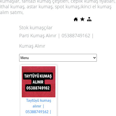
kumaşlar, fantazi kumaş çeşitleri, ceplik kumaş fiyatları,
ithal kumaş, astar kumaş, spot kumaş,ikinci el kumaş
alım satımı,
Stok kumaşçılar
Parti Kumaş Alınır | 05388749162 |
Kumaş Alınır
Taytüyü kumaş
alınır |
05388749162 |