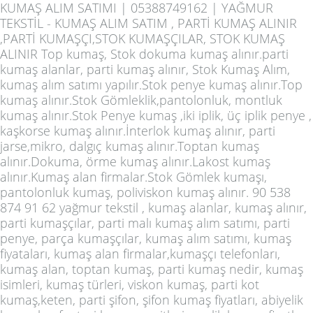
KUMAŞ ALIM SATIMI | 05388749162 | YAĞMUR
TEKSTİL - KUMAŞ ALIM SATIM , PARTİ KUMAŞ ALINIR
,PARTİ KUMAŞÇI,STOK KUMAŞÇILAR, STOK KUMAŞ
ALINIR Top kumaş, Stok dokuma kumaş alınır.parti
kumaş alanlar, parti kumaş alınır, Stok Kumaş Alım,
kumaş alım satımı yapılır.Stok penye kumaş alınır.Top
kumaş alınır.Stok Gömleklik,pantolonluk, montluk
kumaş alınır.Stok Penye kumaş ,iki iplik, üç iplik penye ,
kaşkorse kumaş alınır.İnterlok kumaş alınır, parti
jarse,mikro, dalgıç kumaş alınır.Toptan kumaş
alınır.Dokuma, örme kumaş alınır.Lakost kumaş
alınır.Kumaş alan firmalar.Stok Gömlek kumaşı,
pantolonluk kumaş, poliviskon kumaş alınır. 90 538
874 91 62 yağmur tekstil , kumaş alanlar, kumaş alınır,
parti kumaşçılar, parti malı kumaş alım satımı, parti
penye, parça kumaşçılar, kumaş alım satımı, kumaş
fiyataları, kumaş alan firmalar,kumaşçı telefonları,
kumaş alan, toptan kumaş, parti kumaş nedir, kumaş
isimleri, kumaş türleri, viskon kumaş, parti kot
kumaş,keten, parti şifon, şifon kumaş fiyatları, abiyelik