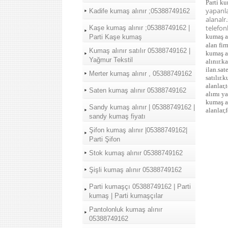
Parti ku
yapanla
Kadife kumaş alınır ;05388749162
alanalr
telefonl
Kaşe kumaş alınır ;05388749162 |
kumaş al
Parti Kaşe kumaş
alan fir
Kumaş alınır satılır 05388749162 |
kumaş al
Yağmur Tekstil
alınır.k
ilan.sat
Merter kumaş alınır , 05388749162
satılır.
alanlar,
Saten kumaş alınır 05388749162
alımı y
kumaş a
Sandy kumaş alınır | 05388749162 |
alanlar,
sandy kumaş fiyatı
Şifon kumaş alınır |05388749162|
Parti Şifon
Stok kumaş alınır 05388749162
Şişli kumaş alınır 05388749162
Parti kumaşçı 05388749162 | Parti
kumaş | Parti kumaşçılar
Pantolonluk kumaş alınır
05388749162