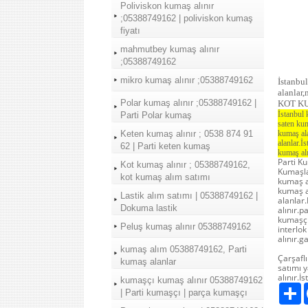
Poliviskon kumaş alınır
;05388749162 | poliviskon kumaş
fiyatı
mahmutbey kumaş alınır
;05388749162
mikro kumaş alınır ;05388749162
İstanbu
alanlar
Polar kumaş alınır ;05388749162 |
KOT K
İstanbul 
Parti Polar kumaş
saten kum
Keten kumaş alınır ; 0538 874 91
kumaş ala
alanlar.İ
62 | Parti keten kumaş
kumaş alı
Parti K
Kot kumaş alınır ; 05388749162,
Kumaşlar
kot kumaş alım satımı
kumaş a
kumaş a
Lastik alım satımı | 05388749162 |
alanlar
Dokuma lastik
alınır.
kumaşçı
Peluş kumaş alınır 05388749162
interlok
alınır.
kumaş alım 05388749162, Parti
Çarşaflı
kumaş alanlar
satımı y
alınır.İ
kumaşçı kumaş alınır 05388749162
P
| Parti kumaşçı | parça kumaşçı