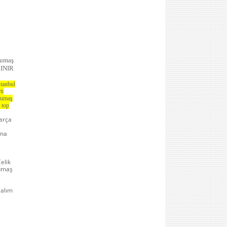
kumaş
LINIR
stanbul
ti
 kumaş
 top
arça
uma
elik
kumaş
 alım