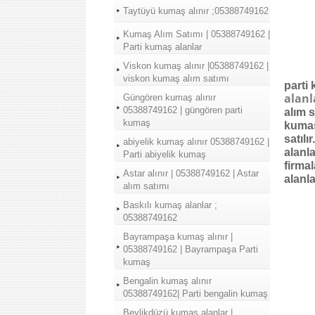
Taytüyü kumaş alınır ;05388749162
Kumaş Alım Satımı | 05388749162 |
Parti kumaş alanlar
Viskon kumaş alınır |05388749162 |
viskon kumaş alım satımı
parti 
alanl
Güngören kumaş alınır
05388749162 | güngören parti
alım 
kumaş
kumaş
satıl
abiyelik kumaş alınır 05388749162 |
alanl
Parti abiyelik kumaş
firma
Astar alınır | 05388749162 | Astar
alanla
alım satımı
Baskılı kumaş alanlar ;
05388749162
Bayrampaşa kumaş alınır |
05388749162 | Bayrampaşa Parti
kumaş
Bengalin kumaş alınır
05388749162| Parti bengalin kumaş
Beylikdüzü kumaş alanlar |