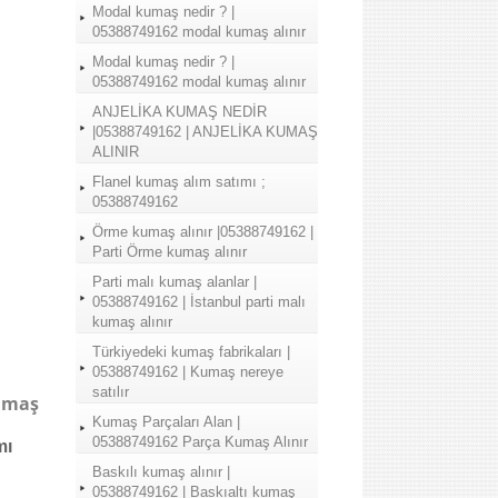
Modal kumaş nedir ? |
05388749162 modal kumaş alınır
Modal kumaş nedir ? |
05388749162 modal kumaş alınır
ANJELİKA KUMAŞ NEDİR
|05388749162 | ANJELİKA KUMAŞ
ALINIR
Flanel kumaş alım satımı ;
05388749162
Örme kumaş alınır |05388749162 |
Parti Örme kumaş alınır
Parti malı kumaş alanlar |
05388749162 | İstanbul parti malı
kumaş alınır
Türkiyedeki kumaş fabrikaları |
05388749162 | Kumaş nereye
satılır
umaş
Kumaş Parçaları Alan |
05388749162 Parça Kumaş Alınır
mı
Baskılı kumaş alınır |
05388749162 | Baskıaltı kumaş