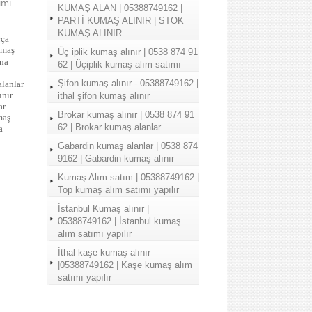
ımı
KUMAŞ ALAN | 05388749162 |
PARTİ KUMAŞ ALINIR | STOK
KUMAŞ ALINIR
rça
umaş
Üç iplik kumaş alınır | 0538 874 91
ana
62 | Üçiplik kumaş alım satımı
Şifon kumaş alınır - 05388749162 |
alanlar
ınır
ithal şifon kumaş alınır
ar
Brokar kumaş alınır | 0538 874 91
maş
62 | Brokar kumaş alanlar
a
Gabardin kumaş alanlar | 0538 874
9162 | Gabardin kumaş alınır
Kumaş Alım satım | 05388749162 |
Top kumaş alım satımı yapılır
İstanbul Kumaş alınır |
05388749162 | İstanbul kumaş
alım satımı yapılır
İthal kaşe kumaş alınır
|05388749162 | Kaşe kumaş alım
satımı yapılır