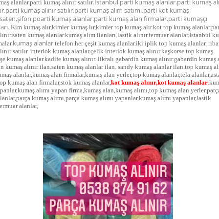
.İstanbul parti kumaş alanlar.parti kumaş al
maş alanlar.parti kumaş alınır satılır
r.parti kumaş alınır satılır.parti kumaş alım satımı.parti kot kumaş
.saten,şifon poarti kumaş alanlar.parti kumaş alan firmalar.parti kumaşçı
arı.
.Kim kumaş alır,kimler kumaş lır,kimler top kumaş alır.kot top kumaş alanlar.pa
ınır.saten kumaş alanlar.kumaş alım ilanları.lastik alınır.fermuar alanlar.İstanbul k
kumaş alanlar
malar.
telefon.her çeşit kumaş alanlar.iki iplik top kumaş alanlar. rib
ınır satılır. interlok kumaş alanlar.çelik interlok kumaş alınır.kaşkorse top kumaş
aşe kumaş alanlar.kadife kumaş alınır. likralı gabardin kumaş alınır.gabardin kumaş 
en kumaş alınır ilan.saten kumaş alanlar ilan. sandy kumaş alanlar ilan.top kumaş al
kumaş alanlar,kumaş alan firmalar,kumaş alan yerler,top k
umaş alanlar,tela alanlar,ast
top kumaş alan firmalar,stok kumaş alanlar,
kot kumaş alınır,kot kumaş alanlar
.ku
apanlar,kumaş alımı yapan firma,kumaş alan,kumaş alımı,top kumaş alan yerler,parç
lanlar,parça kumaş alımı,parça kumaş alımı yapanlar,kumaş alımı yapanlar,lastik
fermuar alanlar,