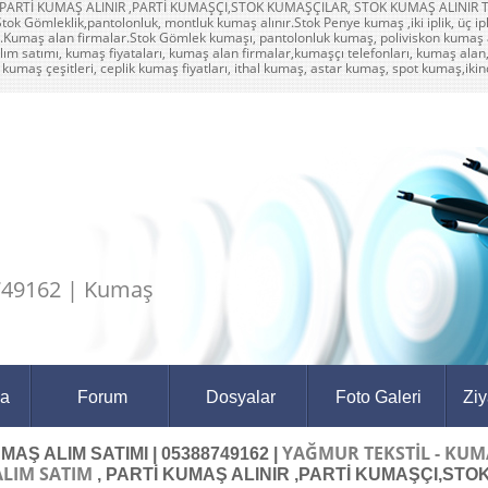
Tİ KUMAŞ ALINIR ,PARTİ KUMAŞÇI,STOK KUMAŞÇILAR, STOK KUMAŞ ALINIR Top kum
k Gömleklik,pantolonluk, montluk kumaş alınır.Stok Penye kumaş ,iki iplik, üç ipli
Kumaş alan firmalar.Stok Gömlek kumaşı, pantolonluk kumaş, poliviskon kumaş alın
lım satımı, kumaş fiyataları, kumaş alan firmalar,kumaşçı telefonları, kumaş alan
i kumaş çeşitleri, ceplik kumaş fiyatları, ithal kumaş, astar kumaş, spot kumaş,ikin
8749162 | Kumaş
da
Forum
Dosyalar
Foto Galeri
Ziy
YAĞMUR TEKSTİL - KUM
MAŞ ALIM SATIMI | 05388749162 |
ALIM SATIM
, PARTİ KUMAŞ ALINIR ,PARTİ KUMAŞÇI,STO