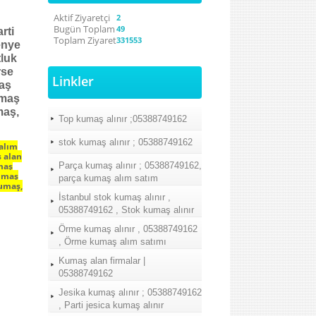
Aktif Ziyaretçi
2
Bugün Toplam
49
arti
Toplam Ziyaret
331553
enye
tluk
rse
Linkler
maş
umaş
maş,
Top kumaş alınır ;05388749162
stok kumaş alınır ; 05388749162
 alım
ş alan
maş
Parça kumaş alınır ; 05388749162,
kumaş
parça kumaş alım satım
kumaş,
İstanbul stok kumaş alınır ,
05388749162 , Stok kumaş alınır
Örme kumaş alınır , 05388749162
, Örme kumaş alım satımı
Kumaş alan firmalar |
05388749162
Jesika kumaş alınır ; 05388749162
, Parti jesica kumaş alınır