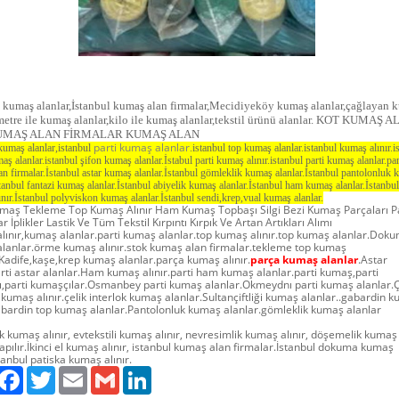
l kumaş alanlar,İstanbul kumaş alan firmalar,Mecidiyeköy kumaş alanlar,çağlayan 
,metre ile kumaş alanlar,kilo ile kumaş alanlar,tekstil ürünü alanlar. KOT KUMAŞ A
UMAŞ ALAN FİRMALAR KUMAŞ ALAN
parti kumaş alanlar
kumaş alanlar,istanbul
.istanbul top kumaş alanlar.istanbul kumaş alınır.i
aş alanlar.istanbul şifon kumaş alanlar.İstabul parti kumaş alınır.istanbul parti kumaş alanlar.par
n firmalar.İstanbul astar kumaş alanlar.İstanbul gömleklik kumaş alanlar.İstanbul pantolonluk
stanbul fantazi kumaş alanlar.İstanbul abiyelik kumaş alanlar.İstanbul ham kumaş alanlar.İstanbul
nır.İstanbul polyviskon kumaş alanlar.İstanbul sendi,krep,vual kumaş alanlar.
umaş Tekleme Top Kumaş Alınır Ham Kumaş Topbaşı Silgi Bezi Kumaş Parçaları P
 İplikler Lastik Ve Tüm Tekstil Kırpıntı Kırpık Ve Artan Artıkları Alımı
lınır,kumaş alanlar.parti kumaş alanlar.top kumaş alınır.top kumaş alanlar.Dok
lanlar.örme kumaş alınır.stok kumaş alan firmalar.tekleme top kumaş
.Kadife,kaşe,krep kumaş alanlar.parça kumaş alınır.
parça kumaş alanlar
.Astar
parti astar alanlar.Ham kumaş alınır.parti ham kumaş alanlar.parti kumaş,parti
,parti kumaşçılar.Osmanbey parti kumaş alanlar.Okmeydnı parti kumaş alanlar.Ç
 kumaş alınır.çelik interlok kumaş alanlar.Sultançiftliği kumaş alanlar..gabardin 
gabardin top kumaş alanlar.Pantolonluk kumaş alanlar.gömleklik kumaş alanlar
k kumaş alınır, evtekstili kumaş alınır, nevresimlik kumaş alınır, döşemelik kumaş
apılır.İkinci el kumaş alınır, istanbul kumaş alan firmalar.İstanbul dokuma kumaş
stanbul patiska kumaş alınır.
aylaş
Facebook
Twitter
Email
Gmail
LinkedIn