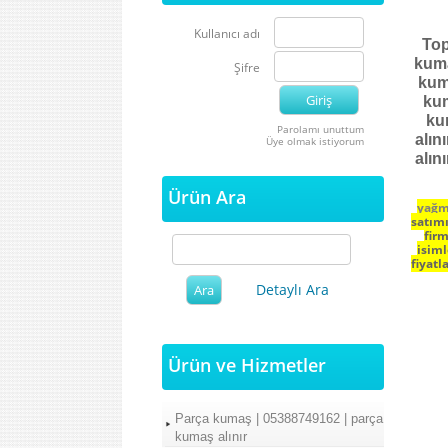
Kullanıcı adı
Top
kuma
Şifre
kum
kum
kum
Parolamı unuttum
alın
Üye olmak istiyorum
alın
Ürün Ara
yağm
satımı
fir
isiml
fiyatl
Detaylı Ara
Ürün ve Hizmetler
Parça kumaş | 05388749162 | parça
kumaş alınır