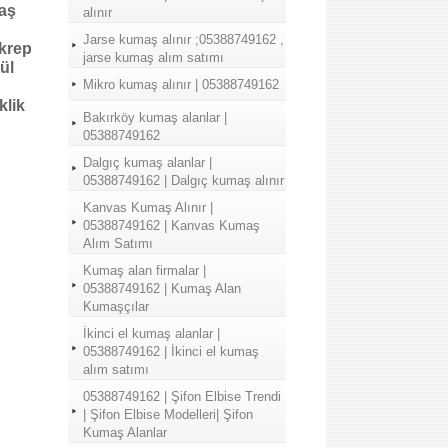
maş
alınır
Jarse kumaş alınır ;05388749162 ,
 krep
jarse kumaş alım satımı
ül
Mikro kumaş alınır | 05388749162
klik
Bakırköy kumaş alanlar |
05388749162
Dalgıç kumaş alanlar |
05388749162 | Dalgıç kumaş alınır
Kanvas Kumaş Alınır |
05388749162 | Kanvas Kumaş
Alım Satımı
Kumaş alan firmalar |
05388749162 | Kumaş Alan
Kumaşçılar
İkinci el kumaş alanlar |
05388749162 | İkinci el kumaş
alım satımı
05388749162 | Şifon Elbise Trendi
| Şifon Elbise Modelleri| Şifon
Kumaş Alanlar