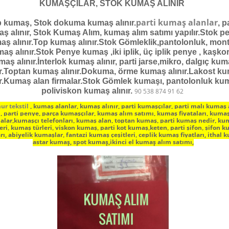
KUMAŞÇILAR, STOK KUMAŞ ALINIR
parti kumaş alanlar
 kumaş, Stok dokuma kumaş alınır.
, p
ş alınır, Stok Kumaş Alım, kumaş alım satımı yapılır.Stok p
aş alınır.Top kumaş alınır.Stok Gömleklik,pantolonluk, mon
aş alınır.Stok Penye kumaş ,iki iplik, üç iplik penye , kaşko
aş alınır.İnterlok kumaş alınır, parti jarse,mikro, dalgıç ku
ır.Toptan kumaş alınır.Dokuma, örme kumaş alınır.Lakost k
ır.Kumaş alan firmalar.Stok Gömlek kumaşı, pantolonluk ku
poliviskon kumaş alınır.
90 538 874 91 62
ur tekstil
, kumaş alanlar, kumaş alınır, parti kumaşçılar, parti malı kumaş
, parti penye, parça kumaşçılar, kumaş alım satımı, kumaş fiyataları, kuma
malar,kumaşçı telefonları, kumaş alan, toptan kumaş, parti kumaş nedir, ku
eri, kumaş türleri, viskon kumaş, parti kot kumaş,keten, parti şifon, şifon 
arı, abiyelik kumaşlar, fantazi kumaş çeşitleri, ceplik kumaş fiyatları, ithal 
astar kumaş, spot kumaş,ikinci el kumaş alım satımı,