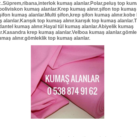
ır..Süprem,ribana,interlok kumaş alanlar.Polar,peluş top ku
r.poliviskon kumaş alanlar.Krep kumaş alınır.şifon top kumaş
.şifon kumaş alanlar.Multi şifon,krep şifon kumaş alınır.kobe
 alanlar.Karışık top kumaş alınır.karışık top kumaş alanlar.T
r,dantel kumaş alınır.Hayal tül kumaş alanlar.Abiyelik kumaş
ar.Kasandra
krep kumaş alanlar.Velboa kumaş alanlar.gömle
umaş alınır.gömleklik top kumaş alanlar.